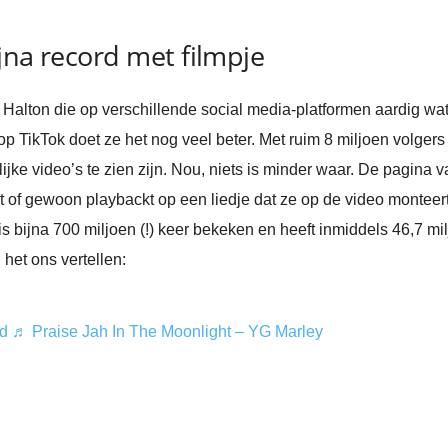
jna record met filmpje
Halton die op verschillende social media-platformen aardig wat
p TikTok doet ze het nog veel beter. Met ruim 8 miljoen volger
jke video’s te zien zijn. Nou, niets is minder waar. De pagina v
t of gewoon playbackt op een liedje dat ze op de video monteer
is bijna 700 miljoen (!) keer bekeken en heeft inmiddels 46,7 mil
het ons vertellen:
ed
♬ Praise Jah In The Moonlight – YG Marley