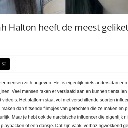
eah Halton heeft de meest gelike
er mensen zich begeven. Het is eigenlijk niets anders dan een 
ijnen. Veel mensen raken er verslaafd aan en kunnen tientalle
 video’s. Het platform staat vol met verschillende soorten influe
 maken dan flitsende filmpjes van gerechten die ze maken en p
lijk. Maar je hebt ook de narcisische influencer die eigenlijk ni
n playbacken of een dansje. Dat zijn vaak, verbazingwekkend g