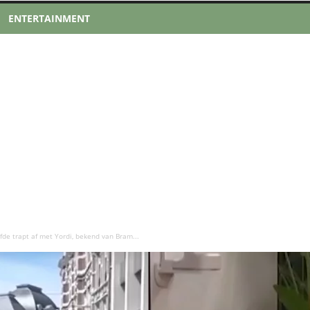
ENTERTAINMENT
fde trapt af met Yordi, bekend van Bram...