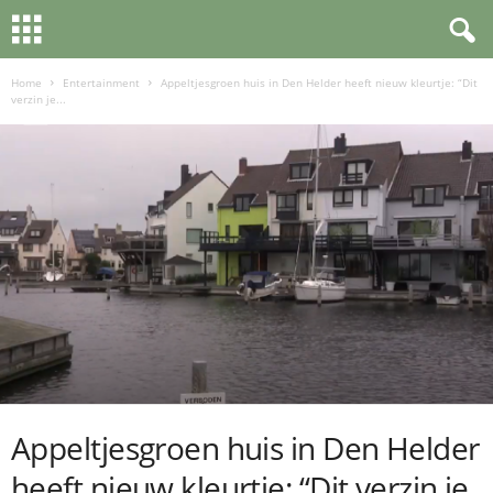
Home
Entertainment
Appeltjesgroen huis in Den Helder heeft nieuw kleurtje: “Dit
verzin je...
Appeltjesgroen huis in Den Helder
heeft nieuw kleurtje: “Dit verzin je