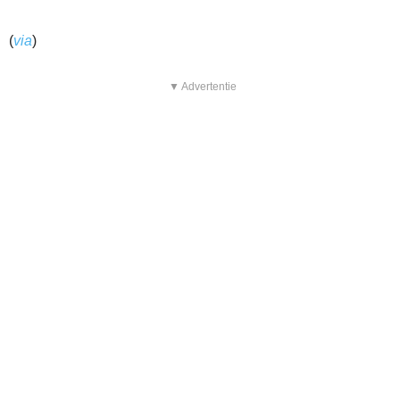
(
via
)
▼ Advertentie