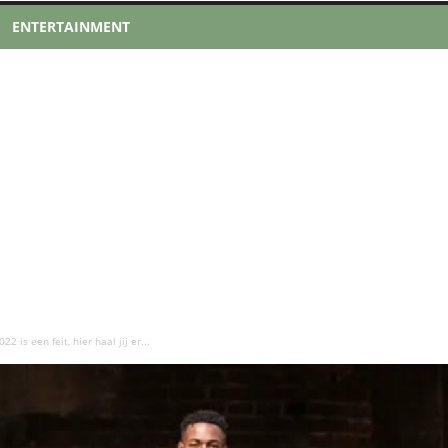
ENTERTAINMENT
 is een feit, hier haal jij er...