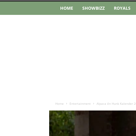
HOME
SHOWBIZZ
ROYALS
Home
Entertainment
Alpaca én Hunk Kalender 2022