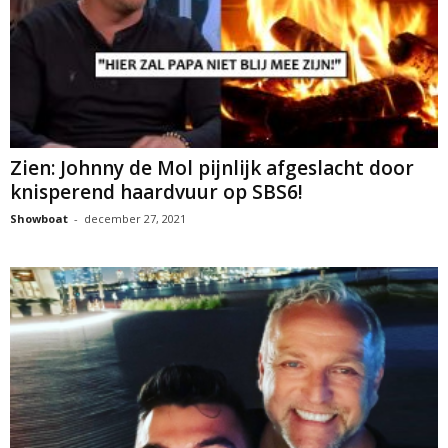
Zien: Johnny de Mol pijnlijk afgeslacht door
knisperend haardvuur op SBS6!
Showboat
-
december 27, 2021