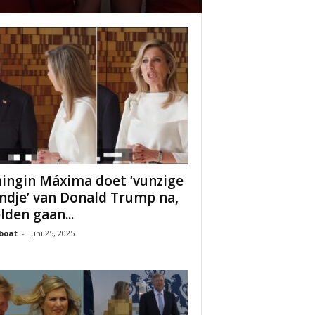
ingin Máxima doet ‘vunzige
dje’ van Donald Trump na,
lden gaan...
boat
-
juni 25, 2025