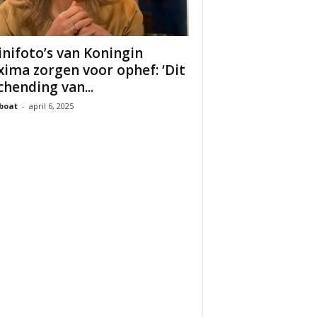
inifoto’s van Koningin
ima zorgen voor ophef: ‘Dit
schending van...
boat
-
april 6, 2025