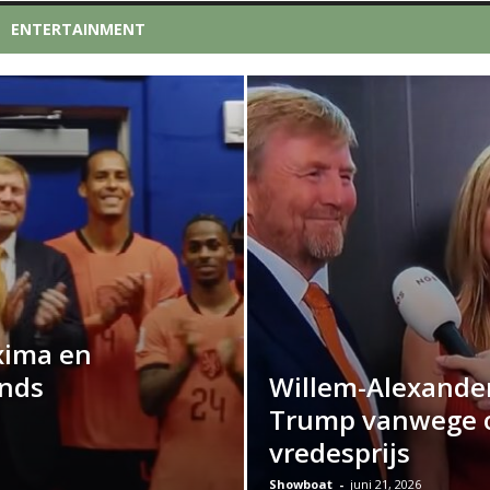
ENTERTAINMENT
xima en
nds
Willem-Alexander
Trump vanwege 
vredesprijs
Showboat
-
juni 21, 2026