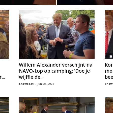
Willem Alexander verschijnt na
Kon
NAVO-top op camping: ‘Doe je
mon
...
wijffie de...
bee
Showboat
-
juni 28, 2025
Show