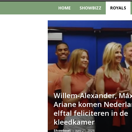
HOME
SHOWBIZZ
ROYALS
Willem-Alexander, Má
Ariane komen Nederla
elftal feliciteren in de
kleedkamer
Showboat
-
juni 21, 2026