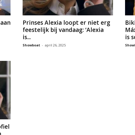
gaan
Prinses Alexia loopt er niet erg
Bik
feestelijk bij vandaag: ‘Alexia
Máx
is...
is 
Showboat
-
april 26, 2025
Show
fiel
h