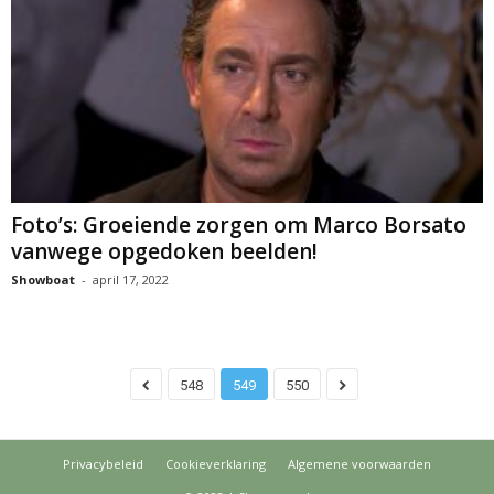
Foto’s: Groeiende zorgen om Marco Borsato
vanwege opgedoken beelden!
Showboat
-
april 17, 2022
548
549
550
Privacybeleid
Cookieverklaring
Algemene voorwaarden