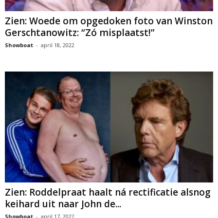
Zien: Woede om opgedoken foto van Winston
Gerschtanowitz: “Zó misplaatst!”
Showboat
-
april 18, 2022
Zien: Roddelpraat haalt ná rectificatie alsnog
keihard uit naar John de...
Showboat
-
april 17, 2022