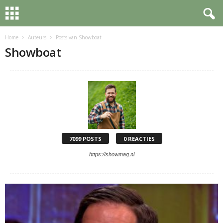
Home
Auteurs
Posts van Showboat
Showboat
7099 POSTS
0 REACTIES
https://showmag.nl